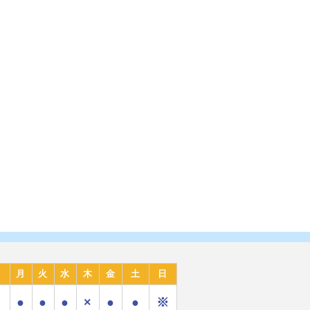
月
火
水
木
金
土
日
●
●
●
×
●
●
※