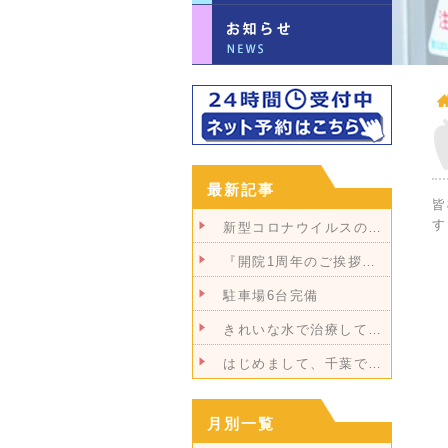
最新記事
皆
す
新型コロナウイルスの…
『開院1周年のご挨拶…
駐車場6台完備
きれいな水で治療して…
はじめまして、千葉で…
月別一覧